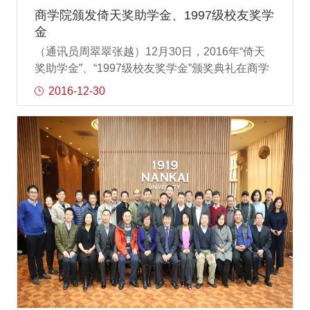
商学院颁发倚天奖助学金、1997级校友奖学
金
（通讯员周翠翠张越）12月30日，2016年“倚天
奖助学金”、“1997级校友奖学金”颁奖典礼在商学
院举行。倚天会计事务所总经理田春红女士、南
2016-12-30
开大学商学院党委书记孙跃出席仪式并发言，倚
天会计事务所代表、南开大学1997级会计系校友
代表、商学院学工办及会计系老师，奖助学金获
奖学生参与此次典礼。孙跃书记代表学院欢迎企
业嘉宾的到来，向倚天会计事务所及校友表示了
真诚的感谢。长期以来，作为校友企业倚天会计
事务所与商学院有着良好的合作，也一直关注着
商学院的发展。希望在今后，双方能够不断加强
校企文化交流，实现资源共享，优势互补；同
时，也希望同学们能够“饮水思源”，努力成为公能
兼备的人才，并能传递感恩之心，回报企业和社
会。田春红经理表示，长期以来，倚天会计事务
所和商学院的交流密切而丰富，公司期待能够和