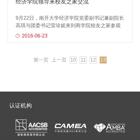
经济学院领导来校友之家交流
纷在校友留言墙上签字、合影留念。
9月22日，南开大学经济学院党委副书记兼副院长
高琪与团委书记雷珍妮来到商学院校友之家参观
交流，商学院校友事务中心主任陈序桄接待并对
2016-06-23
她们的到来表示热烈欢迎。陈序桄向高琪介绍了
商学院校友会成立的背景及过程、常规活动、发
展情况；校友事务中心的使命、愿景、定位、职
第一页
上一页
10
11
12
13
能；校友之家建设的设计理念和五大功能区域；
商学院校友工作的思路，以及校友企业logo墙和
校友企业巡展日设立的意义，他并表示希望能依
托校友之家，给校友提供更好的服务。高琪首先
对商学院校友事务中心的接待及介绍表示感谢，
其次她表示从商学院校友事务中心的工作理念及
认证机构
校友之家的设计等方面处处体现了学院对校友的
重视和中心工作人员对校友工作的热忱。双方就
学院校友工作中校友返校、校友活动、组织架构
的建设、捐赠等重点问题进行深入交流，均表示
收获很大，同时提出希望双方以后能加强交流与