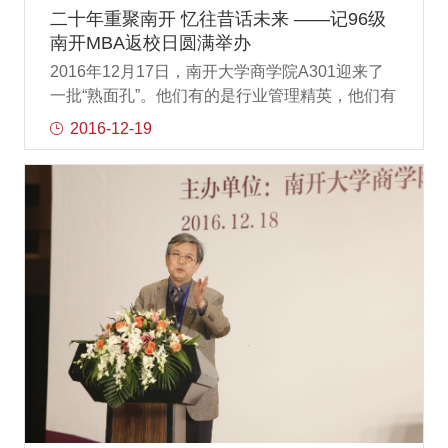
学院构建良好的合作发展关系和模式，并为教育
二十年重聚南开 忆往昔话未来 ——记96级
的发展贡献出一份力量，学校的良好教育也为公
南开MBA返校日圆满举办
司培养了众多精英之才。公司积极构建合作平
2016年12月17日，南开大学商学院A301迎来了
台，给学生锻炼和成长的机会的同时，也期待同
一批“熟面孔”。他们有的是行业管理精英，他们有
学们能够不断创新进取，自立自强，今后能够回
的是知名高校的课程教授，他们还有一个共同的
2016-12-19
馈国家和社会。商学院本科生代表凌玥、姜宁作
名字“南开MBA校友”。这是96级MBA学长学姐们
为“倚天奖助学金”、“1997级校友奖学金”获奖学生
重新来到南开，回首往事，共划未来。96级MBA
代表
校友返校日合影南开大学商学院院长张玉利在会
上致辞。张院长介绍了近年来商学院在学科建
设、顶级认证、师资力量、学生自主管理等方面
取得的长足进步，希望校友们今后能常回家看
看，感受商学院、感受MBA的新变化，同时期盼
校友们能够贡献所长，为南开MBA发展添砖加
瓦。南开大学商学院副院长、MBA中心主任薛红
志，MBA中心副主任陈琰也对“回家”的校友表达
了热烈欢迎。96级MBA校友们特意邀请到原MBA
中心副主任、96级MBA班主任王儒老师与学员见
面，师生共叙友情。2016级MBA联合会李骞主席