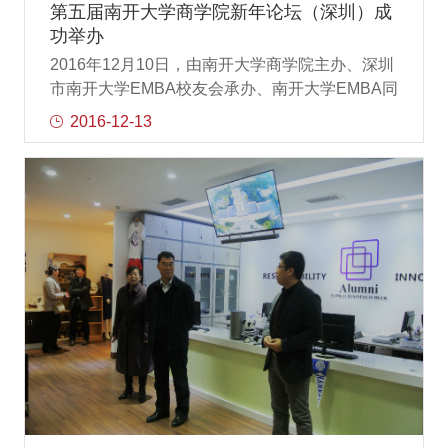
余人。滨海新区中心商务区管理委员会副主任史
第五届南开大学商学院新年论坛（深圳）成
继平代表滨海新区中心商务区管理委员会对第五
功举办
届南开大学商学院新年论坛的召开表示热烈的祝
2016年12月10日，由南开大学商学院主办、深圳
贺。他指出，天津市滨海新区中心商务区是滨海
市南开大学EMBA校友会承办、南开大学EMBA同
新区七大功能区之一，是中国（天津）自由贸易
学协办的南开大学商学院新年论坛在深圳市南山
2016-12-13
实验区核心区，是滨海新区地理位置和发展战略
区三诺智慧大厦隆重举办，此次在深圳举办的新
的核心区，应该说中心商务区已经成为了一个在
年论坛以“变革的力量—经济与金融”为主题，围绕
国内而不是天津市
管理变革、国内外经济形势等热点问题，从回
顾、展望两个方向，客观分析了变革带给我们的
机遇及影响。同时，对管理变革的重要性进行了
充分的诠释。200多位商学院校友同仁齐聚深圳，
共同见证了这场精彩的思想盛宴。论坛开阔了大
家的视野，为企业的发展指明了方向，带领大家
一同开启2017年新的征程。张院讲话.jpg论坛开
始南开大学商学院院长张玉利致开幕词周达.jpg南
开大学深圳校友会会长周达致辞王迎军.jpg首先南
开大学商学院王迎军教授应邀为论坛献上了题
为“管理创新：经济发展的另一个动力轮”的精彩演