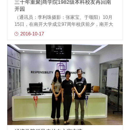
三十年重聚|商学院1982级本科校友再回南
开园
（通讯员：李利珠摄影：张家宝、于颂阳）10月
15日，在南开大学成立97周年校庆前夕，南开大
学管理学系1982级本科校友在阔别母校三十周年
2016-10-17
之际返校，重温当年求学岁月。三十年前，正值
韶华，三十年后，头生白发。经历了人生的漫长
岁月，校友们从世界各地，回到南开园，回到商
学院，共同追忆当年往事，商学院院长张玉利、
书记孙跃及校友事务中心负责人参加了此次活
动。30年后再团聚，校友们依旧亲密，他们了解
彼此近况，互话三十年人生感悟。座谈会上，商
学院院长张玉利教授（83级管理学系本科）、孙
跃书记（83级哲学系本科）代表学院对“师
兄”、“师姐”返校表示欢迎，介绍学院的整体情
况、发展规划及学院校友工作情况，同时分享当
年求学经历，欢迎校友们常回学院交流，凝聚力
量促进学院更好的发展。活动中，校友们来到商
学院校友之家，领取返校纪念品和纪念册，并纷