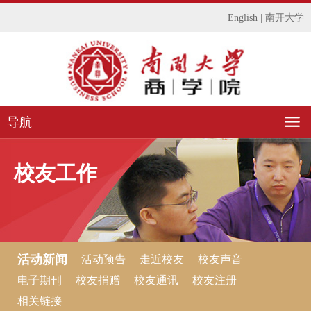
English
|
南开大学
导航
校友工作
活动新闻
活动预告
走近校友
校友声音
电子期刊
校友捐赠
校友通讯
校友注册
相关链接