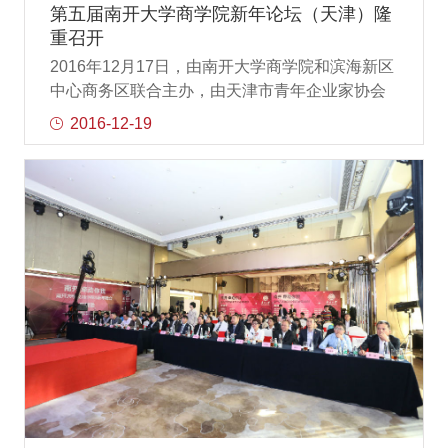
南开企业人发展越来越好。南开大学校长助理、
第五届南开大学商学院新年论坛（天津）隆
南开大学经济与社会发展研究院院长刘秉镰教授
重召开
为论坛献上题为“京津冀协同发展与战略机遇”的精
2016年12月17日，由南开大学商学院和滨海新区
彩演讲。刘秉镰院长介绍了京津冀协同发展的背
中心商务区联合主办，由天津市青年企业家协会
景，并对京津冀协同发展规划纲要进行了解读，
协办的主题为“变革的力量—创新与区域发展“的第
2016-12-19
进而分析出京津冀协同发展下的战略机遇。刘秉
五届南开大学商学院新年论坛（天津）在滨海新
镰院长由浅入深地解读与分享，为京津冀的企业
区中心商务区管委会举行。参加此次新年论坛的
家们指明了方向。第
嘉宾有：南开大学副校长佟家栋教授,滨海新区中
心商务区管委会副主任史继平先生，南开大学商
学院院长张玉利教授,中心商务区管委会党组成
员、天津市于家堡投资控股有限公司党委副书
记、总经理杨世泰先生，天津滨海新区中心商务
区管管委会办公室主任徐庆和先生，天津青年企
业家协会专职副秘书长王笃汪先生，南开大学商
学院副院长薛红志教授，南开大学高级管理人员
教育中心主任吕峰教授，南开大学滨海开发研究
院常务副院长周立群教授，南开大学哲学院严正
教授，南开大学EMBA学员与媒体代表共计约150