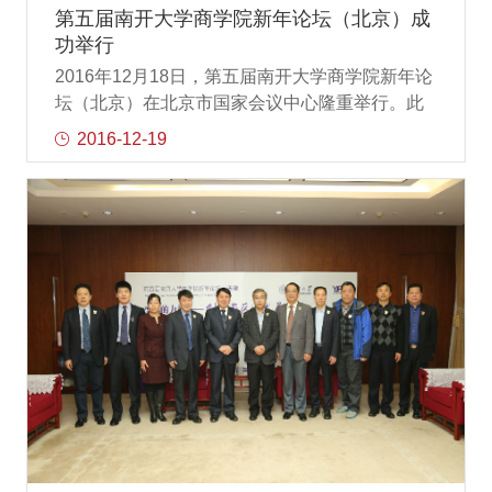
带领新一届联合会成员为96级师姐师哥们的返校
第五届南开大学商学院新年论坛（北京）成
做了大量的组织和服务工作，赢得了大家的好
功举行
评。南开大学商学院院长张玉利致辞返校日当
2016年12月18日，第五届南开大学商学院新年论
天，四名96级杰出校友还带来了精彩纷呈、风格
坛（北京）在北京市国家会议中心隆重举行。此
各异的主题演讲。中国化学与物理电源行业秘书
次在北京举办的新年论坛以“变革的力量——管
2016-12-19
长刘彦龙带来了题为“2016年中国电池产业发展现
理”为主题，围绕管理变革、京津冀发展战略等热
状及市场发展趋势”的主题
点问题，从回顾、展望两个方向，客观分析了变
革带给我们的机遇及影响。同时，对管理变革的
重要性进行了充分的诠释。南开大学校长龚克出
席论坛并致辞。龚克校长表示这是他第五次参加
商学院新年论坛，要逐渐把商学院新年论坛打造
成一个品牌，秉承“商以富国”的服务理念，服务中
国，服务企业。所以这个品牌是需要所有商学院
的校友，共同来打造。新年论坛已经举办了五
届，五年是一个时间节点，希望大家把这个品牌
共同打造好，维护好。在座的校友大多是搞企业
的，是企业家校友，是南开企业人。企业强，则
经济强，经济活力归根到底是企业活力，祝所有