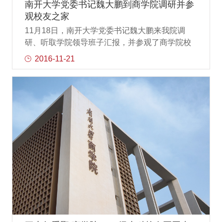
讲。用实际的案例分析了管理变革的重要性。客
南开大学党委书记魏大鹏到商学院调研并参
观地指明了技术创新和管理创新是推动经济发展
观校友之家
的两个动力轮。管理创新的重要性丝毫不亚于技
11月18日，南开大学党委书记魏大鹏来我院调
术创新，而管理创新更可以产生一种难以被模仿
研、听取学院领导班子汇报，并参观了商学院校
的优势。张玲.jpg第二位主讲嘉宾是智易东方金融
友之家。魏大鹏书记在学院领导班子成员的陪同
2016-11-21
集团副总裁张玲女士，张玲女士透过独特的多方
下参观了商学院一楼宣传栏，而后到校友事务中
位视角，依据全球多元化的投资
心、MBA中心、EMBA中心等部门参观调研，并
同商学院领导班子座谈。在校友之家期间，魏书
记饶有兴趣地听工作人员讲解了商学院校友会成
立的背景及过程、常规活动及发展情况，同时也
了解了校友之家建设的设计理念和五大功能区
域，他对校友企业logo墙、老照片墙、校友活动
照片墙产生了浓厚的兴趣，并提出了增加校友体
育活动比重的宝贵建议。