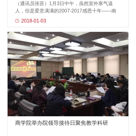
（通讯员张苏）1月3日中午，虽然室外寒气逼
之心。2017级工商管理专业的刘海欣在参与座谈
人，但是爱意满满的2007-2017感恩十年——南
会，并学习总书记回信后说：“国家发展的重担在
开大学“寅峰-倚天-爱默森奖、助学金”颁奖典礼在
2018-01-03
我们这一代人的身上，我们要努力提高自身素
南开大学商学院举行。颁奖典礼由南开大学财务
质，培养自身过硬的军事素养和能力。”除了胡一
管理系齐岳教授主持，参会嘉宾有倚天机构会计
帆和董旭
师事务所有限公司田春红总经理、天津市爱默森
电气科技有限公司刘福艳副总经理、南开大学商
学院党委书记孙跃研究员、南开大学商学院党委
副书记兼副院长王坚老师，以及南开大学商学院
财务管理系的老师和获奖学生。寅峰-倚天-爱默森
奖、助学金从2007年至2017年已经持续十年资助
南开大学商学院财务管理系，获奖学生包括财务
管理专业二、三年级本科生和全体博士研究生，
特别是重点资助博士四年级以上的研究生。在颁
奖典礼上，孙跃书记、李莉系主任和齐岳副系主
任分别代表南开大学商学院和财务管理系向两家
机构十年如一、坚持不懈的支持表示了感谢，并
商学院举办院领导接待日聚焦教学科研
赠送了鲜花和证书。田春红总经理和刘福艳副总
经理分别发言，向获奖学生表示了祝贺，并表示