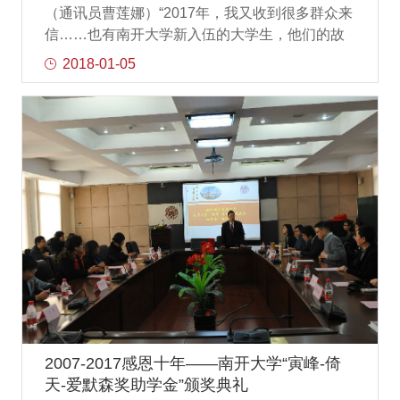
（通讯员曹莲娜）“2017年，我又收到很多群众来
信……也有南开大学新入伍的大学生，他们的故
事让我深受感动。”辞旧迎新之际，国家主席习近
2018-01-05
平发表的新年贺词中提及我校8名应征入伍学生，
不仅让南开师生更感责任重大，也使商学院师生
倍受鼓舞，因为其中两名入伍学生是来自商学院
的本科生胡一帆和董旭东，他们的报国之行成为
了学院青年学生学习的榜样。传承红色基因，担
当强军重任胡一帆的姥爷是抗美援朝的老兵，他
从小就有报国从军的梦想。在听到习近平主席在
新年贺词中又提到了8名南开大学新入伍新兵，这
让他既惊喜又自豪，他说：“要用自己的实际行动
更好报效国家，献身使命，做习近平主席的好战
士，做党和人民的忠诚卫士！”胡一帆和董旭东在
入伍之前，学院开展军训专题座谈会，分享他们
爱国强军的青春故事，将这份强军重任传递给了
2017级的新生同学。董旭东讲解了征兵入伍的相
2007-2017感恩十年——南开大学“寅峰-倚
关政策，鼓励新生同学要敢于在艰苦的环境中接
天-爱默森奖助学金”颁奖典礼
受磨炼，以强国为己任，保持为人民服务的赤诚