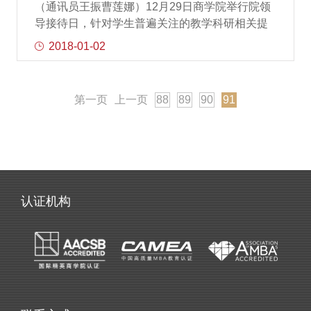
（通讯员王振曹莲娜）12月29日商学院举行院领
作为南开大学商学院的优秀校友企业将秉承教育
导接待日，针对学生普遍关注的教学科研相关提
为本的社会责任回报母校，继续大力支持商学院
案进行研讨。商学院党委书记孙跃，商学院副院
2018-01-02
和财务管理系的发展。李莉教授强调了奖学金、
长、会计学系主任张继勋，商学院副院长、信息
助学金和感恩的三层内涵，十年心怀感恩，砥砺
资源管理系主任李月琳，商学院党委副书记、副
前行。李
院长王坚及辅导员老师与学院20余位学生代表进
第一页
上一页
88
89
90
91
行了面对面沟通。活动前，学院通过商学院学生
会微信平台的建议征集栏目，和学代会代表提案
的方式，鼓励同学们积极反映问题，提高整体的
权益意识和维权观念。参会的各年级学生代表与
学生骨干共收集到由全院本硕博的几十条意见整
合成的六份提案。会上，学生代表就等提高学生
认证机构
职业意识和商业感，促进师生交流，完善学院线
上宣传渠道，以及商学院学生参与科研项目、课
程设置和专业相关重点问题与院领导进行交流。
学院领导认真倾听了同学们的问题，与同学们亲
切交流，对同学们提出的关键问题给予了肯定，
并对各类问题进行梳理解释落实，并现场做出相
关部署，做好落实推动工作。据悉，商学院领导