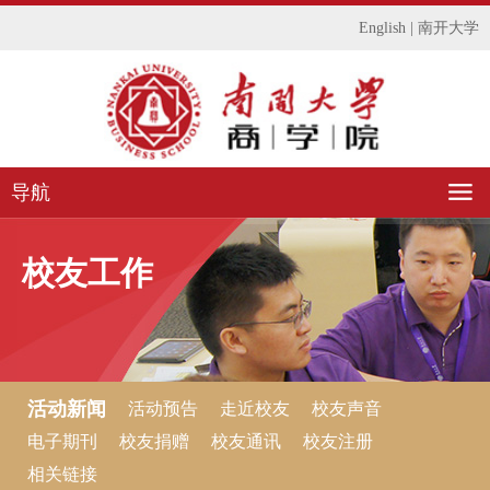
English
|
南开大学
导航
校友工作
活动新闻
活动预告
走近校友
校友声音
电子期刊
校友捐赠
校友通讯
校友注册
相关链接