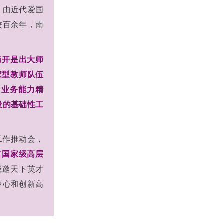
年，由近代爱国
校百余年，南
。
南开是出大师
家型教师队伍
、业务能力精
设的基础性工
。
工作推动会，
左右国家级高层
诚邀天下英才
中心和创新高