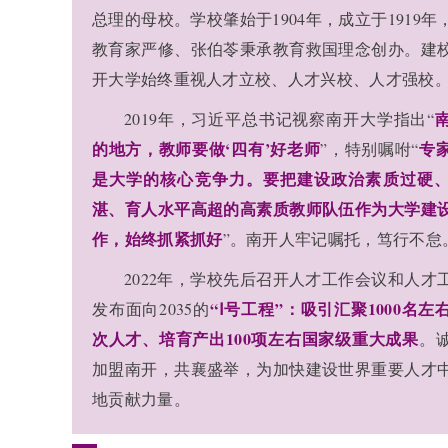
总理的母校。学校肇始于1904年，成立于1919
教育家严修、张伯苓秉承教育救国理念创办。建
开大学始终重视人才立校、人才兴校、人才强校
2019年，习近平总书记视察南开大学指出“
的地方，教师要做‘四有’好老师
专
”，特别嘱咐“
是大学的核心竞争力。要把建设政治素质过硬
湛、育人水平高超的高素质教师队伍作为大学建
作，始终抓紧抓好
”。南开人牢记嘱托，笃行不怠
2022年，学校先后召开人才工作会议和人才
“Ⅰ号工程”：吸引汇聚1000名
发布面向2035的
次人才、培育产出100项左右国家级重大成果
。
加盟南开，共襄盛举，为加快建设世界重要人才
地贡献力量。