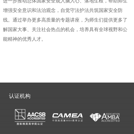
进一步推动总体国家安全观入脑入心、落地生根，帮助师生
增强安全意识和法治观念，自觉守法护法共筑国家安全防
线。通过举办更多高质量的专题讲座，为师生们提供更多了
解国家大事、关注社会热点的机会，培养具有全球视野和公
能精神的优秀人才。
认证机构