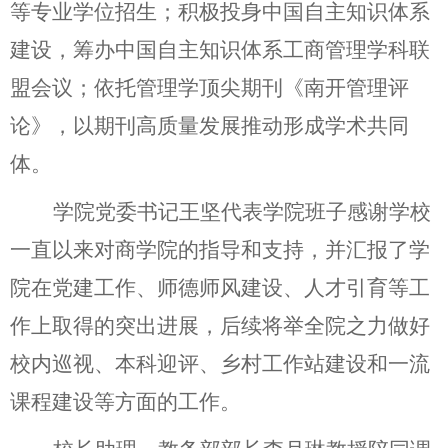
等专业学位招生；积极投身中国自主知识体系
建设，筹办中国自主知识体系工商管理学科联
盟会议；
依托管理学顶尖期刊《
南开管理评
论
》
，
以
期刊高质量发展
推动
形成学术共同
体。
学院党委书记
王坚代表学院班子感谢学校
一直以来对
商学院的指导和
支持，并汇报了学
院在党建
工作
、师德师风建设、人才引育等工
作上取得的
突出
进展，
后续将举全院之力做好
校内巡视、本科迎评、乡村工作站建设
和
一流
课程建设等方面的工作。