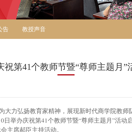
公告
教授声音
庆祝第41个教师节暨“尊师主题月”
为
大力弘扬教育家精神，展现新时代商学院教师
10
日举办庆祝第
41
个教师节暨“尊师主题月”活动
代会主席郝臣
主持
活动
。