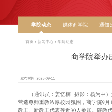
学院动态
媒体商学院
通知
首页
新闻中心
学院动态
商学院举办
发布时间: 2025-09-11
（通讯员：姜忆楠
摄影：杨为中）
营造尊师重教浓厚校园氛围，商学院
9
月
教工、
新
教工代表等近
30
人
参加。院
教