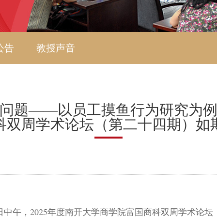
公告
教授声音
问题——以员工摸鱼行为研究为例”
科双周学术论坛（第二十四期）如
日中午，
2025
年度南开大学商学院富国商科双周学术论坛