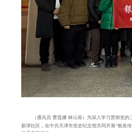
（
通讯员
曹莲娜
林沁扉
）
为深入学习贯彻党的
新津社区，在中共天津市党史纪念馆共同开展
“银发