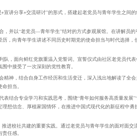
观
+宣讲分享+交流研讨”的形式，搭建起老党员与青年学生之间
合，并以
“老党员—青年学生”结对的方式参观展馆。在讲解员
经历，向青年学生讲述不同历史时期党的使命担当与时代选择，
列队，面向鲜红党旗重温入党誓词。宣誓仪式由社区老党员代表
氛围中接受了一次深刻的党性教育。
会精神，结合自身工作经历和生活变迁，深入浅出地解读了全会
使命担当。
代表结合专业学习和实践思考，围绕
“青年如何服务高质量发展
定理想信念、厚植家国情怀，在推进中国式现代化的新征程中勇
推进校社共建的重要实践。通过老党员与青年学生的面对面交
与责任感。