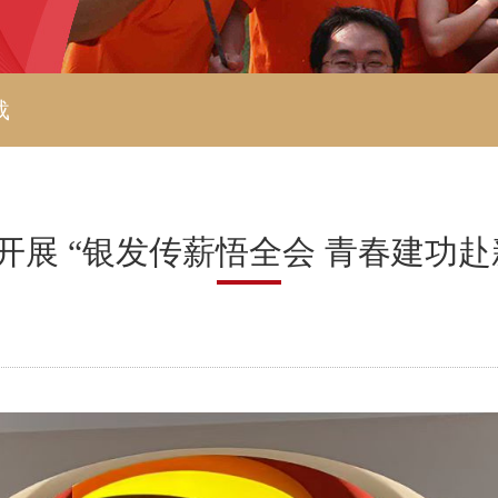
载
开展 “银发传薪悟全会 青春建功赴