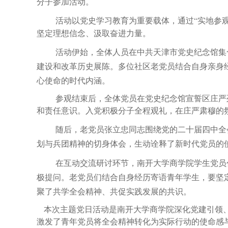
分子参加活动。
活动以党史学习教育为重要载体，通过
“实地参
坚定理想信念、汲取奋进力量。
活动伊始，全体人员在中共天津市党史纪念馆集
建设和改革历史展陈。多位社区老党员结合自身亲身
心使命的时代内涵。
参观结束后，全体党员在党史纪念馆宣誓区庄严
和责任意识。入党积极分子全程观礼，在庄严肃穆的
随后，
老党员张立忠同志围绕党的二十届四中全
划与兵团精神的切身体会，生动诠释了新时代党员的
在互动交流研讨环节，南开大学商学院学生党员
极提问。老党员们结合自身经历寄语青年学生，要坚
聚了共学全会精神、共促实践发展的共识。
本次主题党日活动是南开大学商学院深化党建引领、
激发了青年党员将全会精神转化为实际行动的使命感