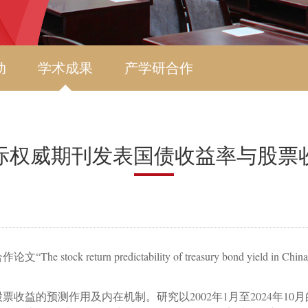
动
学术成果
产学研合作
际权威期刊发表国债收益率与股票
作论文“
The stock return predictability of treasury bond yield in China
股票收益的预测作用及内在机制。研究以
2002
年
1
月至
2024
年
10
月