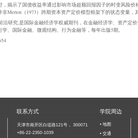
型，揭示了国债收益率通过影响市场超额回报因子的时变风险价
并非
Merton
（
1973
）跨期资本资产定价模型框架下的状态变量，
前沿研究
,
是国际金融经济学权威期刊，在金融经济学、资产定价
行学、国际金融、微观结构、行为金融等，每年出版
5
期。
1654
联系方式
学院周边
• 地图
天津市南开区白堤路121号， 300071
+86-22-2350-1039
• 交通