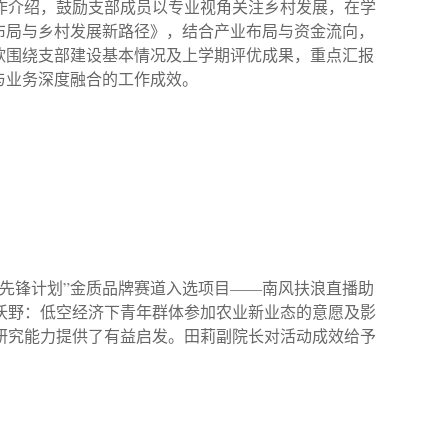
作介绍，鼓励支部成员以专业视角关注乡村发展，在学
布局与乡村发展新路径》，结合产业布局与资金流向，
欣围绕支部建设基本情况及上学期评优成果，重点汇报
与业务深度融合的工作成效。
先锋计划”金质品牌赛道入选项目——南风扶浪直播助
沃野：低空经济下青年群体参加农业新业态的意愿及影
研究能力提供了有益启发。田莉副院长对活动成效给予