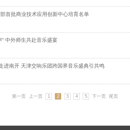
务部首批商业技术应用创新中心培育名单
” 中外师生共赴音乐盛宴
课走进南开 天津交响乐团跨国界音乐盛典引共鸣
第一页
上一页
1
2
3
4
5
下一页
尾页