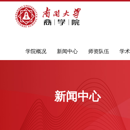
学院概况
新闻中心
师资队伍
学术
新闻中心