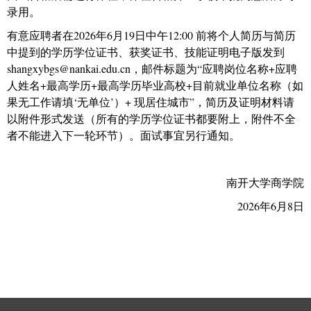
录用。
有意应聘者在
2026
年
6
月
19
日中午
12:00
前将个人简历与简历
中提到的学历学位证书、获奖证书、技能证明电子版发到
shangxybgs@nankai.edu.cn
，邮件标题为
“
应聘岗位名称
+
应聘
人姓名
+
最高学历
+
最高学历毕业高校
+
目前就业单位名称（如
果无工作请填
‘
无单位
’
）
+
现居住城市
”
，简历及证明材料请
以附件形式发送（所有的学历学位证书都要附上，附件不全
者不能进入下一轮环节）。面试事宜另行通知。
南开大学商学院
2026年6月8日