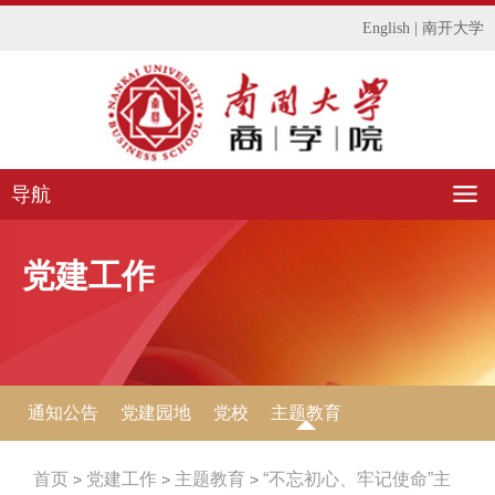
English
|
南开大学
导航
党建工作
通知公告
党建园地
党校
主题教育
首页
党建工作
主题教育
“不忘初心、牢记使命”主