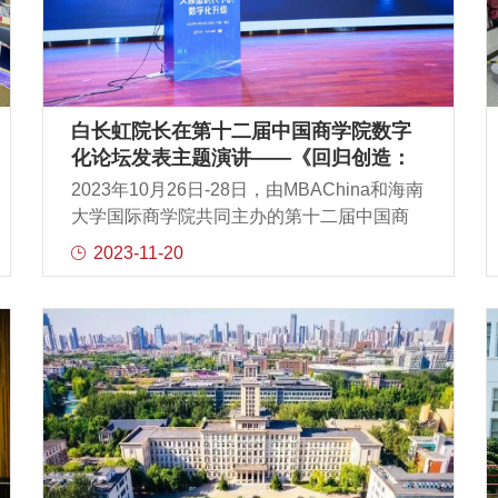
队对师生校友们进行了热情接待。回到礼
堂，程成主任代表校方致辞。程成主任首先
代表白长虹院长对大家致以问候，接着程成
主任对金淑花董事长及其团队表示感谢，对
其管理模式表示肯定。随后程成主任表示我
白长虹院长在第十二届中国商学院数字
们应共同把商学院校友网络成熟化，让校友
化论坛发表主题演讲——《回归创造：
们享受交流的乐趣，相互赋能，形成学术、
人工智能时代与管理研究》
2023年10月26日-28日，由MBAChina和海南
事业的共同体，建立良好的校友生态。接下
大学国际商学院共同主办的第十二届中国商
来，程成主任从发展历史、教学模式及创新
学院数字化论坛“大模型时代下的数字化升
2023-11-20
发展几个维度向大家介绍了商学院高层管理
级”在中国海口举行，南开大学商学院院长白
教育项目，呼吁大家培养持续学习和终身学
长虹教授应邀参加论坛，并发表了《回归创
习的精神气质。王迎军教授做了题为《捕捉
造：人工智能时代与管理研究》的主题演
机会——战略管理学习心得》的分享。王迎
讲：各位老师，大家好！党的二十大提出中
军教授向大家讲述战略和机会的定义
国式现代化命题，各行各业都在回答这个命
题，我们工商管理学科也不例外，有很多命
题是需要我们回答的。比如现代化产业体系
的幸福导向与高质量发展，比如基于共同富
裕的企业和产业管理，比如“双碳战略”背景下