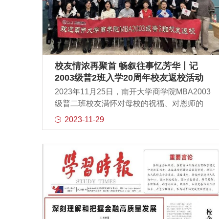
不蕴含着几何学的原理今天让我们一同走进
数学的奇妙世界探寻那些隐藏在南开校园中
的几何奥秘吧圆的完美——π的深邃与无尽
圆，是自然的馈赠每一个点到圆心的距离都
相等这种均衡与对称是和谐与完美的象征正
如公式C=2πr所揭示的圆的周长与其半径之间
校友情浓再聚首 畅叙往事忆芳华丨记
隐藏着宇宙间最质朴的奥秘生生不息，滚滚
2003级普2班入学20周年校友返校活动
向前历史与时代在此刻碰撞融合智勇真纯，
2023年11月25日，南开大学商学院MBA2003
锐意进取爱国奋斗，心怀八方南开的精神品
级普二班校友满怀对母校的祝福、对恩师的
格蕴藏在这枚圆圆的校徽里透过朝夕相伴的
感激、对同学的思念，从各地归航，齐聚一
2023-11-29
它我们看到了全新的世界曲线的优雅——如
堂，于入学20周年之际举行了2003级校友返
同正弦函数y=Asin(ωx+φ)的起伏波动在圆上
校活动，共忆青春岁月，同叙师友情谊。活
取点、展开肆意旋转翩舞便是曲线的世界它
动座谈部分由2003级普二班校友马俊勇主
们如同生命的轨迹时而平缓，时而跌宕以优
持，MBA第二十八届联合会校友部的22级在
雅的姿态诉说着变化
校生们也为此次活动提供了支持，南开大学
商学院专业学位教育中心及南开大学MBA校
友会为此次返校活动准备了颇有纪念意义的
伴手礼，学生工作与校友事务部主管李成辰