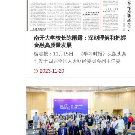
老师也在本次活动中介绍了校友会概况及加
入校友会的途径，并表示MBA校友会将持续
为校友间、校友与学院间增进联络与感情搭
建平台。马俊勇师兄作为普2班的班长以及本
次返校活动的召集者，在开场致辞的时候带
着大家回忆起20年前刚刚懵懂入学、集体攀
南开大学校长陈雨露：深刻理解和把握
山越海、一起学习考试的美好时光，同时也
金融高质量发展
敞开心扉和大家分享了人近中年，身体健康
编者按：11月15日，《学习时报》头版头条
尤为珍贵、职业安全须放首位的心得体会。
刊发十四届全国人大财经委员会副主任委
随后，大家纷纷回忆起自己的在校趣事，分
员、南开大学校长陈雨露的署名文章《深刻
2023-11-20
享了各自的现状及可提供的建议或资源，交
理解和把握金融高质量发展》。文章解读了
流互动渐入佳境。20年的时光如白驹过隙，
中央金融工作会议精神，并就我国金融高质
时间的流逝让大家完成了从青涩到成熟的蜕
量发展提出应“统筹把握三重辩证关系”“密切契
变。20年前大家正值青春靓丽，20年间大家
合四维目标导向”“着力推进五大有效路径”。今
各自职业和
日我们特转载此文，以飨读者。高质量发展
是全面建设社会主义现代化国家的首要任
务。金融是国家经济的血脉和国家核心竞争
力的重要组成部分，迫切需要为经济社会发
展提供高质量服务。中央金融工作会议明确