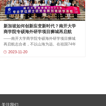
会于八里台校区主楼小礼堂召开。数百名阔
别母校多年的校友从各地赶来，相聚在风光
旖旎的南开园，同庆母校华诞，共襄南开发
展。南开大学党委书记、南开校友总会理事
长杨庆山，中文系老教师宁稼雨，历史系老
新加坡如何创新应变新时代？南开大学
教师李治安，哲学系老教师田立刚，外文系
商学院专硕海外研学项目狮城再启航
老教师崔永禄，政治学系老教师王骚，国际
——南开大学商学院专硕海外研学项目狮城
经济系老教师张志超，金融学系老教师王东
再启航志合者，不以山海为远。在祖国74年
胜，管理学系老教师张金成，图书馆学情报
华诞之际，来自全国各地跨越四个年级的70
2023-11-20
学系老教师刘玉照，旅游学系老教师王健，
余名师生，荟聚新加坡，探索学习这个城市
数学系老教师黄森忠，物理系老教师仁毅
国家应对世界之变、数智时代的发展智慧与
志，化学系老教师朱志昂，生物系老教师张
实践创新。南开大学商学院专硕师生在南洋
宝珠，环境科学系老教师付学起，计算机与
理工大学华裔馆合影2023年10月5日，项目在
系统科学系老教师朱耀庭等出席会议。大
新加坡南洋理工大学启动，新加坡南洋理工
大学协理副校长、计算金融研究中心主任文
勇刚教授致欢迎辞。南开大学商学院院长白
长虹教授代表学院向南洋理工大学赠送了印
有南开大学校歌的文创纪念品。副院长田莉
关注我们