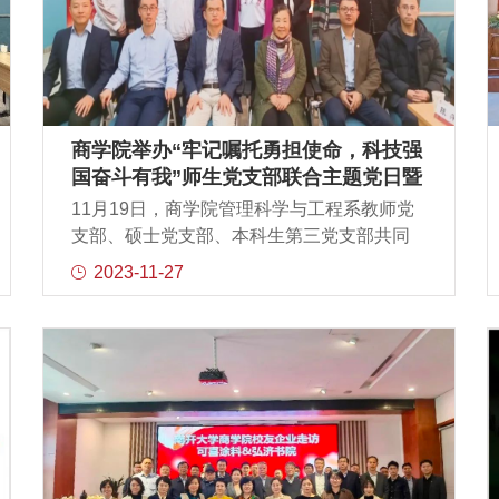
家朋友们应对新机遇新挑战作出的创新实践
探索以及所取得的优秀成果，也提到企业家
在新时代的学习的必要性，号召大家到现场
体验和感悟南开商学院的学习氛围，也希望
大家持续关注EXED中心、思享会、《易行观
察》内刊杂志等校友企业家重要交流平台。
商学院举办“牢记嘱托勇担使命，科技强
论坛开始，南开大学商学院院长，幸福与创
国奋斗有我”师生党支部联合主题党日暨
造实验室首席科学家白长虹院长首先带来
管科系校友沙龙活动
11月19日，商学院管理科学与工程系教师党
《巨变时代的管理：来自先锋企业的案例经
支部、硕士党支部、本科生第三党支部共同
验》的主题演讲。白院长以党的二十大向中
举办“牢记嘱托勇担使命，科技强国奋斗有
2023-11-27
国式现代化提出新命题为切入点，关注“新质
我”师生党支部主题党日暨第二期管科系校友
生产力”的提出，聚焦战略新兴产业和未来产
沙龙活动。5位来自不同行业的优秀校友代表
业的发展，在全球战略技术发展趋势下需要
应邀参加活动，与会师生、校友结合管理科
不断探索和学习与产业自身和科技进步契合
学与工程学科特点展开了一场关于“AI”的自由
的企业管理革命。白院长强调“
讨论。商学院党委副书记、副院长马丽娇老
师，管科系系主任李勇建教授，商学院校友
事务中心主任程成老师，管科系校友联络部
顾问严建援教授，管科教师党支部书记张建