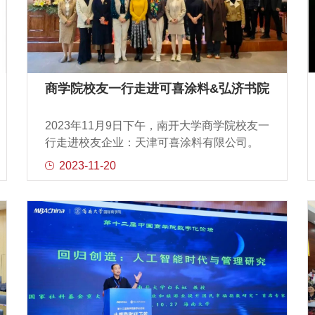
勇副教授，学院团委书记潘麒羽老师出席。
会议由管科系秦凡老师主持，管科系教师、
学生党支部成员近200人线下或通过线上形式
同步参加。首先，商学院党委副书记、副院
长马丽娇书记向校友嘉宾介绍了学院近年来
在学科建设、科研创新和人才培养等方面的
商学院校友一行走进可喜涂料&弘济书院
建设成果，并进一步指出南开商科要瞄准国
家现代化建设重点领域急需的拔尖创新人才
2023年11月9日下午，南开大学商学院校友一
培养，为破解现代化建设的各种难题提供最
行走进校友企业：天津可喜涂料有限公司。
优质的人才供给。然后，管科系系主任李勇
本次活动由南开大学商学院校友事务中心与
2023-11-20
建教授向支持本次活动开展的学院领导、老
高层管理教育中心主办，商学院思享会与可
师和校友嘉宾表示感谢，并介绍了近年来管
喜涂料承办，旨在加强校企链接、深化产学
科系在发展过程中取得的优势和成果，强调
合作。在活动现场，南开大学商学院校友事
学科发展要与时俱进，从而更好地面对机遇
务中心主任、EXED中心主任程成，南开大学
和挑战。之后，商学院校友事务中心
商学院王迎军教授、杨斌教授，南开大学旅
游学院孟繁强教授， EXED中心运营总监王
瑞，南开大学商学院思享会会长和会员们，
以及南开大学EMBA首期班校友纷纷参与了此
次活动。可喜涂料董事长金淑花女士及其团