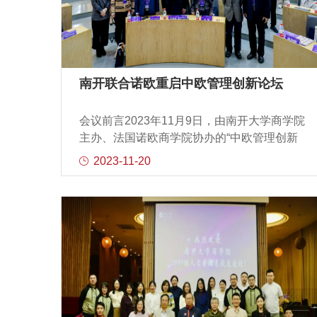
提出“要加快建设金融强国”，同时强调“推动我
国金融高质量发展”，并对奋力开拓中国特色
金融发展之路作出战略部署。金融高质量发
展不仅是坚定不移走中国特色金融发展之
路、推进金融强国建设的迫切要求，也将为
​南开联合诺欧重启中欧管理创新论坛
以中国式现代化全面推进强国建设、民族复
兴伟业提供有力支撑。我们要深刻理解和把
会议前言2023年11月9日，由南开大学商学院
握金融高质量发展，从而为更好地推进金融
主办、法国诺欧商学院协办的“中欧管理创新
事业实践创新、理论创新、制度创新奠定基
论坛”再次在南开大学举行。论坛旨在汇聚海
2023-11-20
础。金融高质量发展应统筹把握三重辩证关
内外管理学者与政企实践者，共同研究国际
系金融高质量发展需要统筹好发展与安全的
化背景下、新人工智能时代下的管理与创
关系。党的二十大报告明确指出：“发展是党
新，推动学术交流与合作。南开大学商学院
执政兴国的第一要务。没有坚实的物质技术
党委书记王坚、院长白长虹，副院长林润
基础，就不可能全面建成社会主义
辉、田莉、李凯，法国诺欧商学院特聘教授
Fouad BEN ABDELAZIZ、美国新墨西哥大
学特聘杰出教授罗欣、天津力生制药股份有
限公司董事长张平、华为天津政企业务部副
总经理张少辰、抖音集团天津公司总经理杨