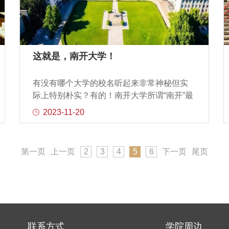
管理问题，比如今天人口变化、公共卫生危
机等挑战之下的管理科学，比如数字时代下
有关元宇宙等跨学科交叉研究。从乌卡时代
(VUCA)到班尼时代(BANI)，时代提出了新问
题，但并没有给我们答案，答案在哪里找？
这就是，南开大学！
工商管理有一个基本逻辑，就是思考学界、
业界在干什么。在回答时代命题时，我们通
有没有哪个大学的校名听起来非常神秘但实
过观察发现，很多企业在应对这些时代命题
际上特别朴实？有的！南开大学所谓“南开”最
方面做出了很多探索。比如人工智能与“百模
开始指的就是“城西南的开洼地”故事要追溯到
2023-11-20
大战”，海内外的企业都做了积极的探索，像
100多年前1904年8月严修与张伯苓产生了创
ChatGPT和最近的升级版。在这个过程中，
立中学的想法于是，将严馆与王馆（王奎章
除了头部企业做的通用大模型之外，对于大
创办）合并成立了私立中学堂1907年秋学校
第一页
上一页
2
3
4
5
6
下一页
尾页
量的企业来讲如何能有作为？我们的观察
迁入位于天津城西南的开洼地带的新校舍因
是，如果
所在地有“南开洼”之称改称“私立南开中学
堂”这是学校称“南开”之始后来南开又相继成立
了大学、女中、小学等系列学校“南开”之名一
直沿用又显洋气又接地气这独一份的气质和
南开大学坐落的地理位置是有关系的南开大
联系方式
学院周边