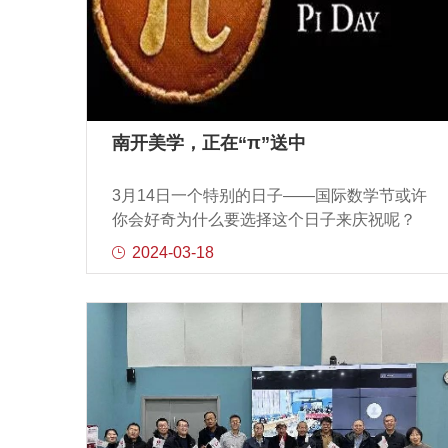
南开美学，正在“π”送中
3月14日一个特别的日子——国际数学节或许
你会好奇为什么要选择这个日子来庆祝呢？
答案很简单因为3.14正是那个让我们着迷的无
2024-03-18
理数圆周率π的前三位数字在探寻π的旅程中
许多伟大的数学家都留下了他们的足迹现如
今我们已可以计算出π的数十亿位小数但它依
旧充满了未解之谜无限不循环，即代表着任
意可能性宇宙中无限的可能都在这个简单的
圆中在大自然中从星体的运行轨迹到植物的
生长模式都展示着数学的奥秘在南开的校园
里那些错落有致的建筑、优美的景观设计无