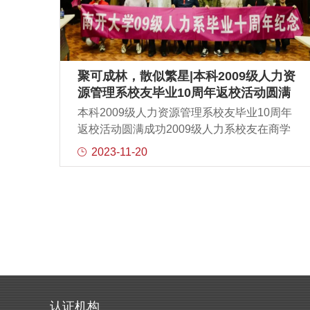
华军、商汤智能科技公司京津代表处总经理
张楠等嘉宾出席论坛。01 嘉宾致辞白长虹院
长在致辞中介绍了南开大学商学院与诺欧商
学院合作所取得的丰富成果，包括本科双学
位项目、联合研究中心及合办学术研讨会。
聚可成林，散似繁星|本科2009级人力资
他表示，人工智能正在成为引领人们迈向新
源管理系校友毕业10周年返校活动圆满
时代的决定力量。中国管理迫切需要通过理
成功
本科2009级人力资源管理系校友毕业10周年
论和实践的创新，以应对新时代发展带来的
返校活动圆满成功2009级人力系校友在商学
挑战。南开大学商学院再次联合诺欧商学院
院一楼合影留念2023年10月21日，南开大学
2023-11-20
举办了此次中欧管理创新论坛，致力于将它
商学院本科2009级人力资源管理系校友在毕
打造成为一个有影响力的管理实践与管理学
业十周年之际从全国各地重返南开校园，重
术交融的高端平台，为新形势下管理创新提
拾青葱岁月，感受母校的光景变迁。2009级
供智慧支持和方向引导。特聘教授Fouad
人力系校友在总理像前合影留念校友们在商
BEN ABDEL
学院与老师们进行座谈交流。座谈会上，南
开大学商学院人力资源管理系系主任袁庆宏
教授首先介绍了本系的发展情况。南开大学
商学院校友事务中心程成主任就商科最新发
展趋势、产教融合、校友与学校协同发展等
认证机构