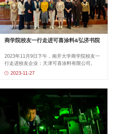
大学商学院高层管理教育顾问。在聘任仪式
后，谢教授针对“中国企业的发展阶段”做学术
观点分享。谢教授谈到，中国企业从前40年
的C型企业（connection型，基于关系），到
现在逐步发展为P型企业（product型，基于
产品）。谢教授认为，EXED中心在其中的重
商学院校友一行走进可喜涂料&弘济书院
要作用之一应是帮助企业家们更快地从C型走
入P型1.0、或从P型1.0迈入P型2.0，实现企
2023年11月9日下午，南开大学商学院校友一
业更高效、更稳健的发展。三、要点发布01
行走进校友企业：天津可喜涂料有限公司。
“新时代企业家高级课程项目”2.0‍01 “新时代企
本次活动由南开大学商学院校友事务中心与
2023-11-27
业家高级课程项目”2.0南开大学商学院EXED
高层管理教育中心主办，商学院思享会与可
中心主任、校友事务中心主任程成，对“新时
喜涂料承办，旨在加强校企链接、深化产学
代企业家高级课程项目”的升级版，进
合作。在活动现场，南开大学商学院校友事
务中心主任、EXED中心主任程成，南开大学
商学院王迎军教授、杨斌教授，南开大学旅
游学院孟繁强教授， EXED中心运营总监王
瑞，南开大学商学院思享会会长和会员们，
以及南开大学EMBA首期班校友纷纷参与了此