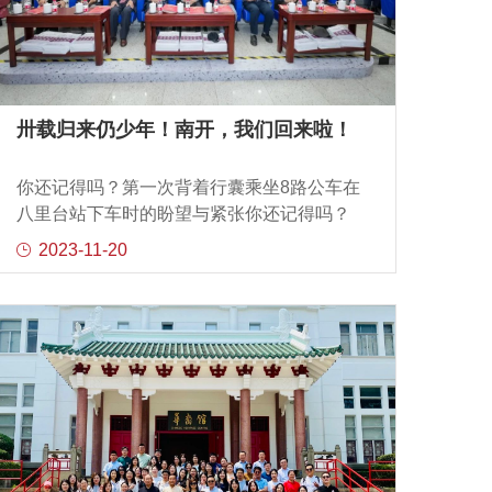
加坡国立大学、清华大学、南开大学、华中
科技大学等世界顶级学府众多优秀青年科学
家的申请。他们在“Faculty Track”和“Before
Faculty Track”两个赛道角逐未来之星大奖，
夏士齐在一众候选人中脱颖而出，荣获2023
卅载归来仍少年！南开，我们回来啦！
年度全球光学未来之星（Before Faculty
Track，仅3人入选）。光学新星 科技先锋夏
你还记得吗？第一次背着行囊乘坐8路公车在
士齐于2021年获得南开大学光学博士学位，
八里台站下车时的盼望与紧张你还记得吗？
后入选“博士后创新人才支持计划”，目前在南
多少个夜晚听着广播中流淌的旋律与室友们
2023-11-20
开大学陈志刚和许京军教授课题组从事博士
聊着偶像与梦想你还记得吗？当下课铃响起
后研究。夏士齐的研究领域主要
同学们步履匆忙只为那一勺最期待的喷香我
们，都记得！你的笑容与汗水你的跌撞与成
长30，删拾时间，删不去美好的青春回忆时
光，教我们拾起感动与感激念念不忘，必有
回响回到南开，你永远都是少年的模样人生
最惜同窗日，白首难忘共读时。10月21
日，“卅载归来仍少年”南开大学建校104周年
暨1993届本科生、研究生毕业30周年纪念大