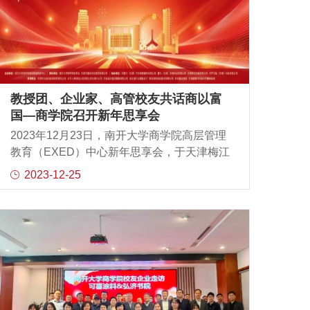
教授团、企业家、高管校友共话商以富
国—商学院召开新年思享会
2023年12月23日，南开大学商学院高层管理
教育（EXED）中心新年思享会，于天津梅江
中心皇冠假日酒店顺利召开。正逢年岁交替
2023-12-25
之际，200名教授、企业家、高管校友们齐聚
一堂激扬智慧，有思考与沉淀，更有展望与
规划。一、致欢迎词南开大学商学院EXED中
心主任、校友事务中心主任程成，主持并向
到场的嘉宾致欢迎辞，感谢老师们和校友们
一直以来对中心工作的支持，并对所有来宾
送上新年祝福。二、聘任仪式北京大学光华
管理学院管理实践教授谢克海，受聘为南开