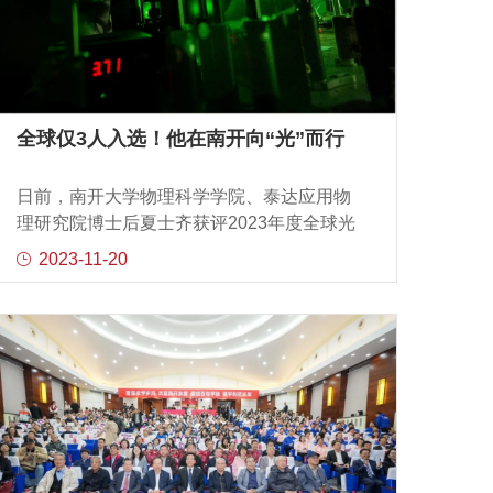
次活动。可喜涂料董事长金淑花女士及其团
队对师生校友们进行了热情接待。回到礼
堂，程成主任代表校方致辞。程成主任首先
代表白长虹院长对大家致以问候，接着程成
主任对金淑花董事长及其团队表示感谢，对
其管理模式表示肯定。随后程成主任表示我
全球仅3人入选！他在南开向“光”而行
们应共同把商学院校友网络成熟化，让校友
们享受交流的乐趣，相互赋能，形成学术、
日前，南开大学物理科学学院、泰达应用物
事业的共同体，建立良好的校友生态。接下
理研究院博士后夏士齐获评2023年度全球光
来，程成主任从发展历史、教学模式及创新
学未来之星（Rising Stars of Light）。全球光
2023-11-20
发展几个维度向大家介绍了商学院高层管理
学未来之星是一项由卓越计划领军期刊
教育项目，呼吁大家培养持续学习和终身学
Light:ScienceApplications与iCANX共同发起
习的精神气质。王迎军教授做了题为《捕捉
的国际性荣誉，旨在表彰和奖励在光学领域
机会——战略管理学习心得》的分享。王迎
表现出色的青年科学家。本年度全球光学未
军教授向大家讲述战略和机会的定义
来之星奖项的评选历时6个月，收到全球来自
斯坦福大学、杜克大学、华盛顿大学、佐治
亚理工学院、圣路易斯华盛顿大学、马克斯
普朗克生物化学研究所、马克斯普朗克光科
学研究所、特拉维夫大学、莫纳什大学、新