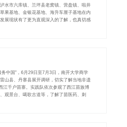
泸水市六库镇、兰坪县老窝镇、营盘镇、啦井
草果基地、金银花基地、海升车厘子基地在内
发展现状有了更为直观深入的了解，也真切感
实践队还前往永福社区、永安社区、易门箐社
前往怒江减贫交流中心、片马抗英胜利纪念
到了用脚步丈量祖国大地、用眼睛发现中国精
期社会实践以“砥砺成才担使命，商青建功实
实践，激励青年学生用脚步丈量祖国大地、用眼
为迎接党的二十大胜利召开，实现中华民族伟
中国”，6月29日至7月3日，南开大学商学
雷山县、丹寨县展开调研，切实了解当地非遗
县西江千户苗寨。实践队依次参观了西江苗族博
、观景台、噶歌古道等，了解了苗医药、刺
正在进行刺绣的苗族妇女进行了简单的采访，
前往朗德上寨进行调研并采访了当地驻村第一书
介绍了朗德上寨的非遗文化传承状况，同时也
雷山县文体广电旅游局，采访了雷山县非物质