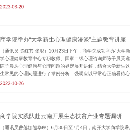
秀南开人的爱国事迹，感受到了南开人的爱国情怀。支部党员、2
2023-03-20
富馆藏，我更加深入了解了自己的母校，毕业后我将赴基层一线
近平总书记的嘱托，弘扬百年南开爱国奋斗精神。”接着，支部
动，赴天津市首批红色资源名录入选资源于方舟烈士纪念碑、周
习和宣讲实训。在于方舟烈士纪念碑，支部积极分子、2021级
商学院举办“大学新生心理健康漫谈”主题教育讲座
动、大革命运动、玉田暴动中的伟大事迹，展现了先烈为民族大
育支部成员将先烈的精神和意志传承
（通讯员 陈红其 张彤）10月23日下午，商学院成功举办“大
学心理健康教育中心专职教师、国家二级心理咨询师陈子晨受邀
陈子晨从心理健康与心理问题的界定展开讲解，结合大学新生这
生常见的心理问题进行了举例分析，强调应以平常心正确看待心理
露等情绪调节小技巧。在处理适应问题方面，陈子晨介绍大多数
2022-10-26
导同学们放平心态、正常对待；她还就学习问题，结合当下“内卷
问题方面，陈子晨强调应分清自己和他人在事情中所处的不同位
子晨鼓励大家挖掘自身兴趣点，增长才干，并希望新生同学：“
点的时候，你的人生才不至于轰然崩塌。” 本次讲座是商学院2
商学院实践队赴云南开展生态扶贫产业专题调研
了大一同学正确看待常见心理问题，更好适应校园新环境。与会
心理健康有了更为
（通讯员曹莲娜熊华琳）6月30日至7月4日，南开大学商学院