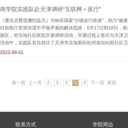
文化遗产保护中心苗族文化研究院群文系列副研究馆员、黔东南
商学院实践队赴天津调研“互联网＋医疗”
艺，了解了当地非遗保护现状及面临的问题，还了解了部分非遗
护非物质文化遗产提出了自己的见
（通讯员曹莲娜刘益凡）为响应国家“分级诊疗政策”，助力“健康
目前医疗资源供需不平衡矛盾的解决思路，6月17日和18日，
新区，对当地社区医院开展调研活动，并通过线上形式与天津卫
活动中，实践队首先前往了天津市滨海新区杭州道街向阳社区卫
运营模式进行了简单了解，并分别采访了该医院的院长、家庭医
2022-08-31
以及社区医生现状进行直观了解。实践团队就目前互联网医疗为
深入讨论和交流，获取了诸多有价值的信息。实践团队的第二站
了蓝卡座谈会。座谈会上，负责人对实践队的到来表示欢迎，并
线上诊疗业务以及发展现状。通过蓝卡座谈会以及实地参观，队
第一页
上一页
2
3
4
5
6
下一页
尾页
融合，互联网医疗的发展为社区医院提供新动能，也为社区医生
市卫生健康委员会工作人员取
联系方式
学院周边