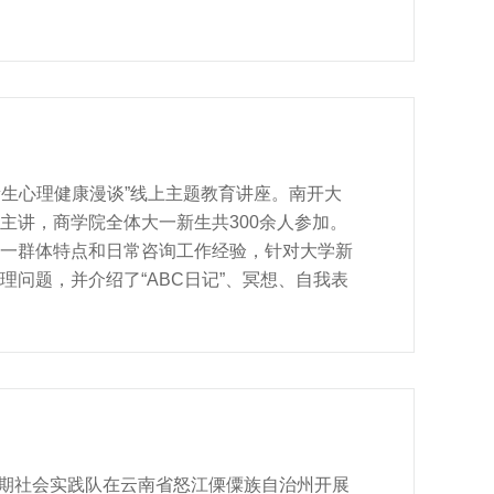
019级本科生汤耀东表示：“通过校史馆的丰
工作，深感责任的重大，作为党员我要牢记习
党员开展百年南开校史激情宣讲实训实践活
恩来总理塑像、周恩来总理纪念碑进行实践学
本科生苏佳瑶动情的讲述于方舟烈士在五四运
业肯于牺牲、乐于牺牲、不畏牺牲的精神，教
学新生心理健康漫谈”线上主题教育讲座。南开大
主讲，商学院全体大一新生共300余人参加。
一群体特点和日常咨询工作经验，针对大学新
问题，并介绍了“ABC日记”、冥想、自我表
情况下，适应问题都可以随时间自行解决，引
热”现象，介绍了“科维四象限法则”；在人际
置，正确处理人际关系问题。讲座的最后，陈
人生应该多找几个支点，这样，当失去一个支
022级新生教育系列讲座的重要一讲，有效帮助
同学纷纷表示通过参与此次讲座收获颇多，对
暑期社会实践队在云南省怒江傈僳族自治州开展