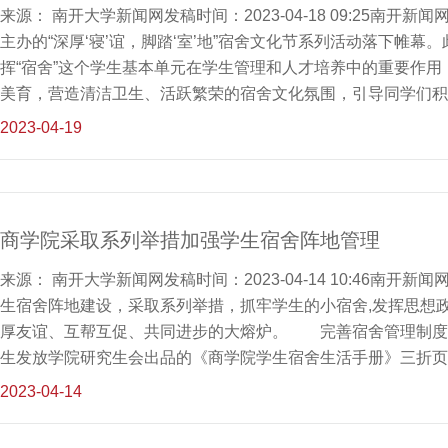
读书学习当成一种生活态度、一种工作责
来源： 南开大学新闻网发稿时间：2023-04-18 09:25南
主办的“深厚‘寝’谊，脚踏‘室’地”宿舍文化节系列活动落下帷
挥“宿舍”这个学生基本单元在学生管理和人才培养中的重要作
美育，营造清洁卫生、活跃繁荣的宿舍文化氛围，引导同学们
在一封“爱国卫生大清扫运动”倡议书的号召下拉开帷幕。活动
2023-04-19
色宿舍申报两条参赛通道，同学们踊跃投稿，纷纷以视频或图片
过程或创意设计的成果，并结合宿舍自身特点，从创新宿舍、党
务型宿舍六个角度申报了特色宿舍。最终，学院通过材料评比综
意设计的“最美宿舍”西区公寓5-3-202、“特色党员宿舍”22宿
商学院采取系列举措加强学生宿舍阵地管理
立典型，学院通过公众号发布最美宿舍及特色宿舍风采展系列成
来源： 南开大学新闻网发稿时间：2023-04-14 10:46南
生宿舍阵地建设，采取系列举措，抓牢学生的小宿舍,发挥思想
厚友谊、互帮互促、共同进步的大熔炉。 完善宿舍管理制度
生发放学院研究生会出品的《商学院学生宿舍生活手册》三折页
学们共同创建安全、有序、文明、和谐的住宿环境，培养诚信意
2023-04-14
手册三折页上还印刷了宿舍财产安全、消防安全、防范电信网络
确宿舍卫生安全、人身财产安全的重要性。 发放爱国卫生大