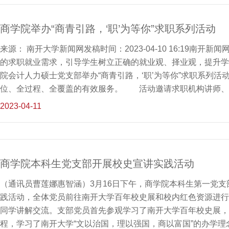
环境，利用公众号面向学院全体本硕博学生发放一封“爱国卫生
值观为指导，以“宿舍焕新貌，流感不沾边”为主题，号召同学
商学院举办“商青引路，‘职’为等你”求职系列活动
运动，同时鼓励同学们对宿舍进行美观创意设计，以此加强宿
定期下宿舍与学生谈心
来源： 南开大学新闻网发稿时间：2023-04-10 16:19南
的求职就业需求，引导学生树立正确的就业观、择业观，提升学
院会计人力硕士党支部举办“商青引路，‘职’为等你”求职系列
位、全过程、全覆盖的有效服务。 活动邀请求职机构讲师、
技能培训、求职经验分享、就业信息发布等方面，活动吸引30
2023-04-11
群和余良帮助同学们了解未来发展方向，为同学们解读各省定向
分布等，其中重点讲解天津定向选调生和公务员、事业编考试政
提出建议，为立志走向公务员、选调生岗位的同学们指出一条
16位优秀的毕业生，涵盖选调生公务员、国企央企、金融券商、
商学院本科生党支部开展校史宣讲实践活动
专业的张翔宇已通过选调生考试，他详细地介绍了公考整体流程
位选择、复习备考
（通讯员曹莲娜惠智涵）3月16日下午，商学院本科生第一党支
践活动，全体党员前往南开大学百年校史展和校内红色资源进行
同学讲解交流。支部党员首先参观学习了南开大学百年校史展，
程，学习了南开大学“文以治国，理以强国，商以富国”的办学