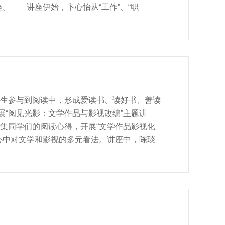
。 讲座伊始，卞心怡从“工作”、“职
同，并以一名泰坦尼克号文物修复师的故事生动
区分工作与职业的区别，用自身的热爱与职业精
话题，卞心怡与同学们进行了亲切的互动，并结
自我觉察，明确兴趣与动机的重要性。 卞心
任”到“成长”思维范式的改变，引导同学们思
生活整合，最终实现个体生命的完满和意
生参与到阅读中，形成爱读书、读好书、善读
展“阅见光影：文学作品与影视改编”主题讲
集同学们的阅读心得，开展“文学作品影视化
心中对文学和影视的多元看法。讲座中，陈琰
化要求，以柏林电影节入围影片《平原上的摩
影感所在。在此基础上，陈琰娇指出了此部影
头下缓慢展开，指出电影是现实的“渐近线”。
耀中国》《倚天屠龙记》《指环王》等作品，
商学院已连续六年开展世界读书日系列活动，
、形式多样的读书活动，旨在引导广大师生把