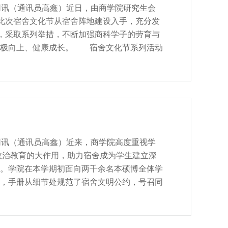
开新闻网讯（通讯员高鑫）近日，由商学院研究生会
幕。此次宿舍文化节从宿舍阵地建设入手，充分发
用，采取系列举措，不断加强商科学子的劳育与
积极向上、健康成长。 宿舍文化节系列活动
设置宿舍清扫前后对比和宿舍创意设计投稿、特
的形式，记录下宿舍成员们爱国卫生大清扫的
员宿舍、实践宿舍、学习宿舍、文体宿舍、服
合辅导员下宿舍卫生检查情况，评选出热爱创
B座404室等14个获奖宿舍。 为表彰先进、树
果集，同时为进步增强宿舍集体凝聚力
开新闻网讯（通讯员高鑫）近来，商学院高度重视学
政治教育的大作用，助力宿舍成为学生建立深
。学院在本学期初面向两千余名本硕博全体学
，手册从细节处规范了宿舍文明公约，号召同
识，营造温馨、友爱的生活氛围。此外，生活
诈骗等几方面详细的注意事项，帮助同学们明
清扫运动倡议书。学院为打造积极健康的宿舍