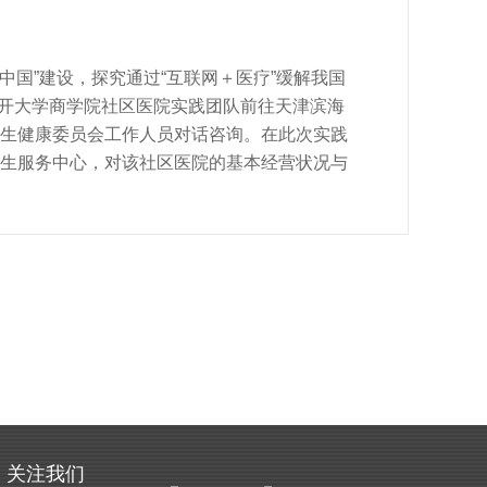
苗族侗族自治州非物质文化遗产专家库专家陈
产业转化的具体情况，陈艺也对如何传承与保
中国”建设，探究通过“互联网＋医疗”缓解我国
南开大学商学院社区医院实践团队前往天津滨海
生健康委员会工作人员对话咨询。在此次实践
生服务中心，对该社区医院的基本经营状况与
生以及开通线上问诊的医生，对社区医院发展
社区医院赋能现状与向阳社区医护人员进行了
访问了天津蓝卡（国际）医联网云医院，参与
介绍了蓝卡互联网医院开展的相关技术服务、
员们发现，如今互联网医疗与社区医院已深度
诊疗活动提供便利。6月18日，实践队与天津
关注我们