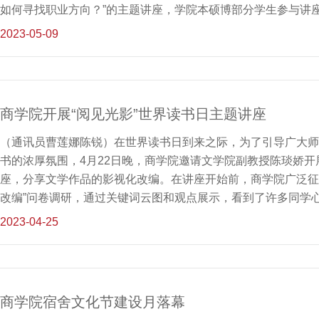
如何寻找职业方向？”的主题讲座，学院本硕博部分学生参与讲座
业”与“行业”三个词的概念入手，引导同学们正确区分三者的不
2023-05-09
地阐释了“工作有好坏，职业无高低”的观点，鼓励同学们正确
神为职业添上光晕。此后，针对“要不要把兴趣当做职业”这一
合自身从中文系到管理系的跨越经历，强调了通过自我分析、
怡指出，寻找职业方向的本质是寻找自己。卞心怡结合自身从“留
商学院开展“阅见光影”世界读书日主题讲座
考自我思维范式，倡导大家将工作视为手段而非目的，做到工作
义。
（通讯员曹莲娜陈锐）在世界读书日到来之际，为了引导广大师
书的浓厚氛围，4月22日晚，商学院邀请文学院副教授陈琰娇开
座，分享文学作品的影视化改编。在讲座开始前，商学院广泛征
改编”问卷调研，通过关键词云图和观点展示，看到了许多同学
娇从影视改编讲起，依次阐述了一般改编与知名IP改编的差异
2023-04-25
西》为切入点，分析其中的具体画面，详细介绍了此部影片的电
片的美学效果，即让镜头和人物保持距离，让生活好像自己在镜
讲座后，同学们分享了自己在阅读中的心得体会，包括《红星照
并评选出8篇优秀心得体会，展现了同学们的阅读热情。据悉，
商学院宿舍文化节建设月落幕
包括开展读书演讲、经典诵读、读书征文、主题讲座等内容丰富