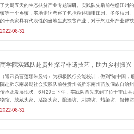
了为期五天的生态扶贫产业专题调研。实践队先后前往怒江州的
镇等十个乡镇，实地走访考察了包括粒述咖啡庄园、多多桔园、
的十余家具有代表性的当地生态扶贫产业，对于怒江州产业帮扶
受到了基层一线扶贫干部的热情与决心，责任与担当。实践中，
2022-08-31
区，考察了当地民族团结示范、易地搬迁后续帮扶相关情况，并
馆、通兰武装暴动纪念馆回顾红色历史、重温峥嵘岁月，真正做
神、用耳朵倾听人民呼声、用内心感应时代脉搏。据悉商学院暑
践行”为主题，共派出51支社会实践队共514名师生参加社会
商学院实践队赴贵州探寻非遗技艺，助力乡村振兴
睛发现中国精神、用耳朵倾听人民呼声、用内心感应时代脉搏，
大复兴的中国梦凝聚起强大青春力量。
（通讯员曹莲娜朱昱铃）为积极践行公能校训，做到“知中国，服务
院赴黔东南暑期社会实践队前往贵州省黔东南州苗族侗族自治州
传承及发展现状。6月29日下午，实践队首先来到了位于雷山
物馆、鼓蔵头家、活路头家、酿酒坊、刺绣坊、蜡染坊、银饰坊
绣、蜡染等多项非物质文化遗产概况。实践队还在刺绣坊对当地
2022-08-31
了解了蜡染的制作过程及成品的销售情况。 6月30日，实践队
记刘云波，了解朗德上寨的非遗保护与发展现状。刘云波为我们
为我们分析了朗德上寨目前的发展困境。7月1日，实践队前往