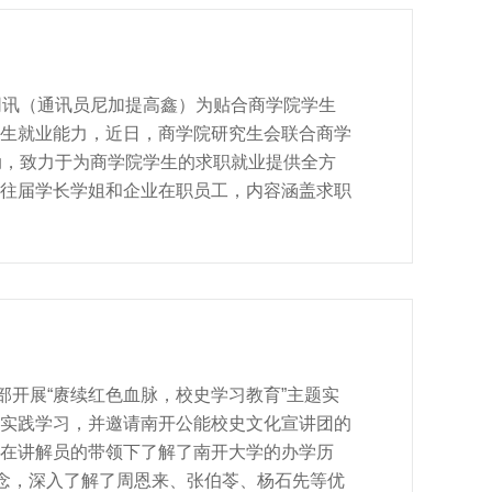
大清扫运动”倡议书，倡议书以社会主义核心价
们以宿舍为单位进行一场彻底的爱国卫生大清扫
舍的硬环境与软环境建设。 践行一线规则，
开新闻网讯（通讯员尼加提高鑫）为贴合商学院学生
生就业能力，近日，商学院研究生会联合商学
活动，致力于为商学院学生的求职就业提供全方
往届学长学姐和企业在职员工，内容涵盖求职
0余名本硕博同学积极参与。 机构讲师王建
选调生政策，包括时间节点、招录条件、岗位
策，解答同学们的问题，对同学们的复习备考
明晰的方向。 求职经验系列分享会邀请了
互联网行业等多个就业方向。2021级会计学
、报考条件、岗位设置等情况，分享自己的岗
部开展“赓续红色血脉，校史学习教育”主题实
实践学习，并邀请南开公能校史文化宣讲团的
在讲解员的带领下了解了南开大学的办学历
理念，深入了解了周恩来、张伯苓、杨石先等优